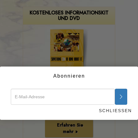
KOSTENLOSES INFORMATIONSKIT
UND DVD
Abonnieren
WAS AUCH IMMER DAS PROBLEM SEIN MAG …
Man kann IMMER etwas tun!
Bestellen Sie ein kostenloses
Informationskit über die Ehrenamtlichen
SCHLIESSEN
Scientology Geistlichen.
Erfahren Sie
mehr »