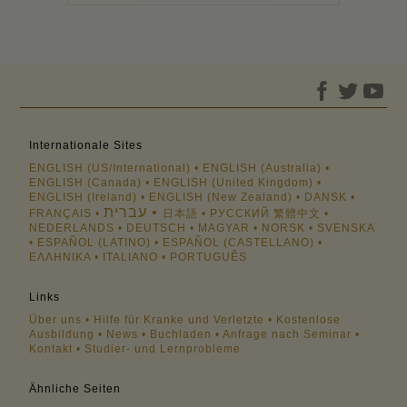
Internationale Sites
ENGLISH (US/International)
ENGLISH (Australia)
ENGLISH (Canada)
ENGLISH (United Kingdom)
ENGLISH (Ireland)
ENGLISH (New Zealand)
DANSK
עברית
FRANÇAIS
日本語
РУССКИЙ
繁體中文
NEDERLANDS
DEUTSCH
MAGYAR
NORSK
SVENSKA
ESPAÑOL (LATINO)
ESPAÑOL (CASTELLANO)
ΕΛΛΗΝΙΚA
ITALIANO
PORTUGUÊS
Links
Über uns
Hilfe für Kranke und Verletzte
Kostenlose
Ausbildung
News
Buchladen
Anfrage nach Seminar
Kontakt
Studier- und Lernprobleme
Ähnliche Seiten