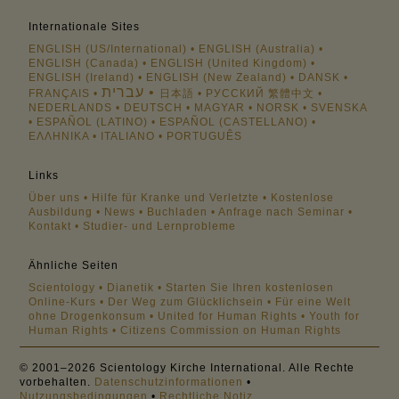
Internationale Sites
ENGLISH (US/International)
ENGLISH (Australia)
ENGLISH (Canada)
ENGLISH (United Kingdom)
ENGLISH (Ireland)
ENGLISH (New Zealand)
DANSK
עברית
FRANÇAIS
日本語
РУССКИЙ
繁體中文
NEDERLANDS
DEUTSCH
MAGYAR
NORSK
SVENSKA
ESPAÑOL (LATINO)
ESPAÑOL (CASTELLANO)
ΕΛΛΗΝΙΚA
ITALIANO
PORTUGUÊS
Links
Über uns
Hilfe für Kranke und Verletzte
Kostenlose
Ausbildung
News
Buchladen
Anfrage nach Seminar
Kontakt
Studier- und Lernprobleme
Ähnliche Seiten
Scientology
Dianetik
Starten Sie Ihren kostenlosen
Online-Kurs
Der Weg zum Glücklichsein
Für eine Welt
ohne Drogenkonsum
United for Human Rights
Youth for
Human Rights
Citizens Commission on Human Rights
© 2001–2026 Scientology Kirche International. Alle Rechte
vorbehalten.
Datenschutzinformationen
•
Nutzungsbedingungen
•
Rechtliche Notiz