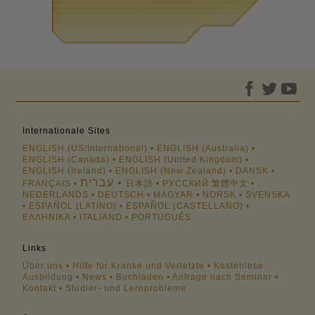
Internationale Sites
ENGLISH (US/International)
ENGLISH (Australia)
ENGLISH (Canada)
ENGLISH (United Kingdom)
ENGLISH (Ireland)
ENGLISH (New Zealand)
DANSK
עברית
FRANÇAIS
日本語
РУССКИЙ
繁體中文
NEDERLANDS
DEUTSCH
MAGYAR
NORSK
SVENSKA
ESPAÑOL (LATINO)
ESPAÑOL (CASTELLANO)
ΕΛΛΗΝΙΚA
ITALIANO
PORTUGUÊS
Links
Über uns
Hilfe für Kranke und Verletzte
Kostenlose
Ausbildung
News
Buchladen
Anfrage nach Seminar
Kontakt
Studier- und Lernprobleme