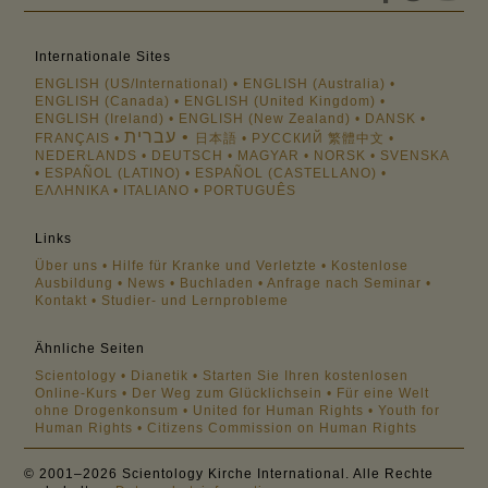
Internationale Sites
ENGLISH (US/International)
ENGLISH (Australia)
ENGLISH (Canada)
ENGLISH (United Kingdom)
ENGLISH (Ireland)
ENGLISH (New Zealand)
DANSK
עברית
FRANÇAIS
日本語
РУССКИЙ
繁體中文
NEDERLANDS
DEUTSCH
MAGYAR
NORSK
SVENSKA
ESPAÑOL (LATINO)
ESPAÑOL (CASTELLANO)
ΕΛΛΗΝΙΚA
ITALIANO
PORTUGUÊS
Links
Über uns
Hilfe für Kranke und Verletzte
Kostenlose
Ausbildung
News
Buchladen
Anfrage nach Seminar
Kontakt
Studier- und Lernprobleme
Ähnliche Seiten
Scientology
Dianetik
Starten Sie Ihren kostenlosen
Online-Kurs
Der Weg zum Glücklichsein
Für eine Welt
ohne Drogenkonsum
United for Human Rights
Youth for
Human Rights
Citizens Commission on Human Rights
© 2001–2026 Scientology Kirche International. Alle Rechte