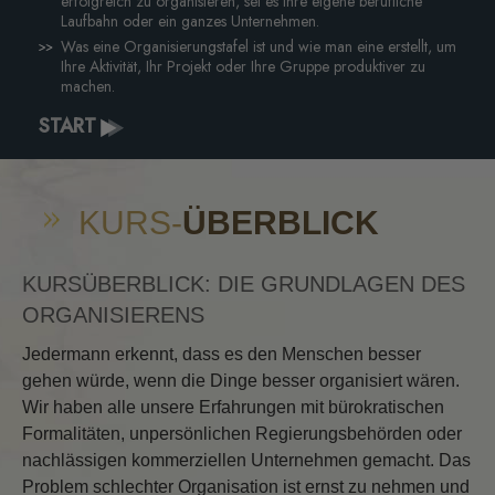
erfolgreich zu organisieren, sei es Ihre eigene berufliche
Laufbahn oder ein ganzes Unternehmen.
Was eine Organisierungstafel ist und wie man eine erstellt, um
Ihre Aktivität, Ihr Projekt oder Ihre Gruppe produktiver zu
machen.
START
KURS-
ÜBERBLICK
KURSÜBERBLICK: DIE GRUNDLAGEN DES
ORGANISIERENS
Jedermann erkennt, dass es den Menschen besser
gehen würde, wenn die Dinge besser organisiert wären.
Wir haben alle unsere Erfahrungen mit bürokratischen
Formalitäten, unpersönlichen Regierungsbehörden oder
nachlässigen kommerziellen Unternehmen gemacht. Das
Problem schlechter Organisation ist ernst zu nehmen und