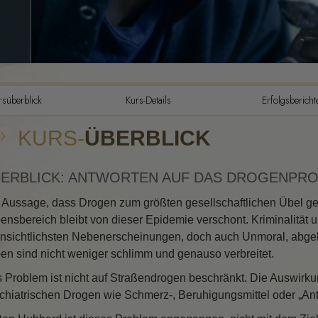
Die Bestandteile des
Verstehens
Die Dynamiken des Das
Die emotionelle Tonskal
rsüberblick
Kurs-Details
Erfolgsbericht
Ethik und die Zustände
KURS-
ÜBERBLICK
Die Grundlagen von Pub
Relations
Wie man Konflikte löst
ERBLICK: ANTWORTEN AUF DAS DROGENPR
Integrität und Ehrlichkei
 Aussage, dass Drogen zum größten gesellschaftlichen Übel gew
ensbereich bleibt von dieser Epidemie verschont. Kriminalität u
Ermittlungen
ensichtlichsten Nebenerscheinungen, doch auch Unmoral, abge
en sind nicht weniger schlimm und genauso verbreitet.
Die Ehe
 Problem ist nicht auf Straßendrogen beschränkt. Die Auswirk
Lösungen für eine gefäh
chiatrischen Drogen wie Schmerz-, Beruhigungsmittel oder „An
Umwelt