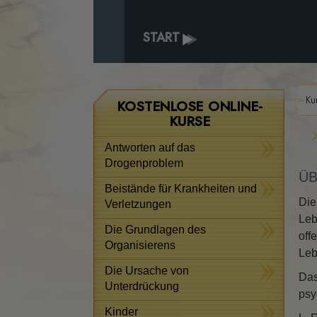
START
Ku
KOSTENLOSE ONLINE-
KURSE
Antworten auf das
Drogenproblem
ÜB
Beistände für Krankheiten und
Die
Verletzungen
Leb
Die Grundlagen des
off
Organisierens
Leb
Die Ursache von
Das
Unterdrückung
psy
Kinder