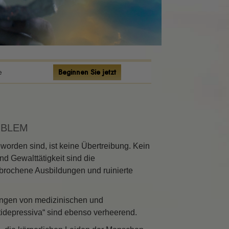
eins
a
e
Beginnen Sie jetzt
lic
OBLEM
t
orden sind, ist keine Übertreibung. Kein
nd Gewalttätigkeit sind die
brochene Ausbildungen und ruinierte
ungen von medizinischen und
rliche
tidepressiva“ sind ebenso verheerend.