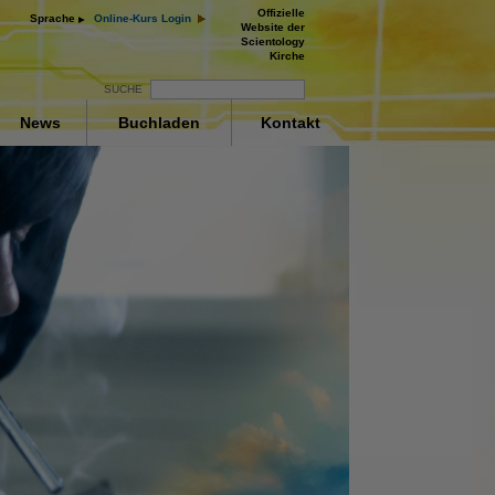
Offizielle
Sprache
Online-Kurs Login
Website der
Scientology
Kirche
SUCHE
News
Buchladen
Kontakt
en und
rückung
ay
deo