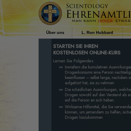
Über uns
L. Ron Hubbard
Wer sind Ehrenamtliche
Einfluss der Religion in der
STARTEN SIE IHREN
Geistliche der Scientology?
Gesellschaft von L. Ron
KOSTENLOSEN ONLINE-KURS
Hubbard
Lernen Sie Folgendes:
Warum wir helfen
Inwiefern die kumulativen Auswirkunge
Drogenkonsums eine Person nachteilig
beeinflussen – selbst lange, nachdem s
aufgehört hat, sie zu nehmen.
Die schädlichen Auswirkungen, welche
Drogen sowohl auf den Verstand als a
auf die Person an sich haben.
Wirksame Hilfsmittel, die Sie verwend
können, um jemandem zu helfen, siche
Drogen loszukommen.