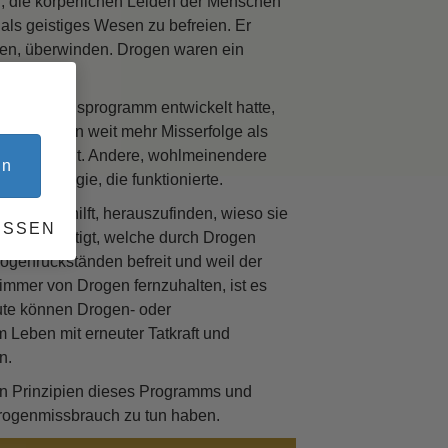
, die körperlichen Leiden der Menschen
als geistiges Wesen zu befreien. Er
rnens
lten, überwinden. Drogen waren ein
tsplatz
bilitierungsprogramm entwickelt hatte,
amme hatten weit mehr Misserfolge als
Abhängigkeit. Andere, wohlmeinendere
en
 Technologie, die funktionierte.
 Person hilft, herauszufinden, wieso sie
ESSEN
häden beseitigt, welche durch Drogen
Drogenrückständen befreit und weil der
r immer von Drogen fernzuhalten, ist es
eute können Drogen- oder
 Leben mit erneuter Tatkraft und
n.
den Prinzipien dieses Programms und
 Drogenmissbrauch zu tun haben.