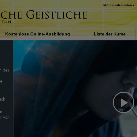
Mit Freunden teilen
Kostenlose Online-Ausbildung
Liste der Kurse
Einführung
Antworten auf das
Drogenproblem
n des
Beistände für Krankheit
Verletzungen
ie
Die Grundlagen des
Organisierens
uch
Die Ursache von Unterd
Pl
en
r von
Kinder
Vi
Kommunikation