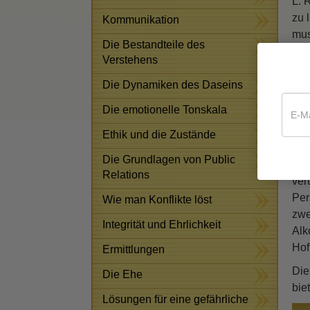
L. 
zu 
Kommunikation
mus
Die Bestandteile des
sol
Verstehens
Bis
Die Dynamiken des Daseins
gab
Erf
Die emotionelle Tonskala
Leu
Ethik und die Zustände
L. 
Die Grundlagen von Public
übe
Relations
ver
Per
Wie man Konflikte löst
zwe
Integrität und Ehrlichkeit
Alk
Hof
Ermittlungen
Die
Die Ehe
bie
Lösungen für eine gefährliche