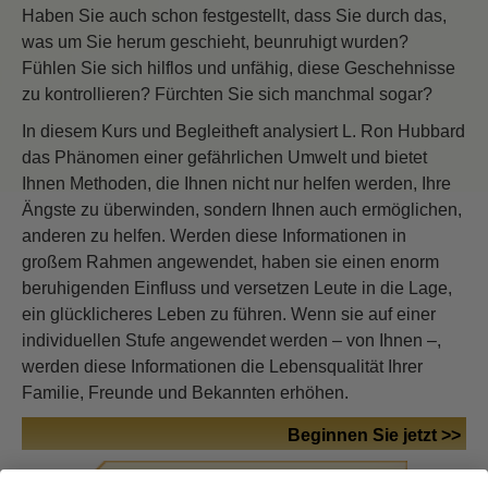
Haben Sie auch schon festgestellt, dass Sie durch das,
was um Sie herum geschieht, beunruhigt wurden?
Fühlen Sie sich hilflos und unfähig, diese Geschehnisse
zu kontrollieren? Fürchten Sie sich manchmal sogar?
In diesem Kurs und Begleitheft analysiert L. Ron Hubbard
das Phänomen einer gefährlichen Umwelt und bietet
Ihnen Methoden, die Ihnen nicht nur helfen werden, Ihre
Ängste zu überwinden, sondern Ihnen auch ermöglichen,
anderen zu helfen. Werden diese Informationen in
großem Rahmen angewendet, haben sie einen enorm
beruhigenden Einfluss und versetzen Leute in die Lage,
ein glücklicheres Leben zu führen. Wenn sie auf einer
individuellen Stufe angewendet werden – von Ihnen –,
werden diese Informationen die Lebensqualität Ihrer
Familie, Freunde und Bekannten erhöhen.
Beginnen Sie jetzt >>
KOSTENLOSE ONLINE-KURSE