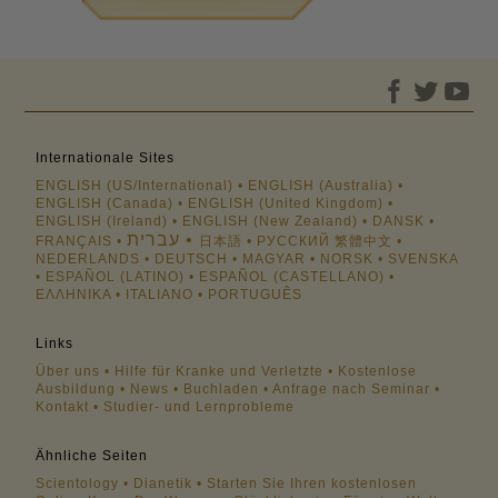
Internationale Sites
ENGLISH (US/International)
ENGLISH (Australia)
ENGLISH (Canada)
ENGLISH (United Kingdom)
ENGLISH (Ireland)
ENGLISH (New Zealand)
DANSK
עברית
FRANÇAIS
日本語
РУССКИЙ
繁體中文
NEDERLANDS
DEUTSCH
MAGYAR
NORSK
SVENSKA
ESPAÑOL (LATINO)
ESPAÑOL (CASTELLANO)
ΕΛΛΗΝΙΚA
ITALIANO
PORTUGUÊS
Links
Über uns
Hilfe für Kranke und Verletzte
Kostenlose
Ausbildung
News
Buchladen
Anfrage nach Seminar
Kontakt
Studier- und Lernprobleme
Ähnliche Seiten
Scientology
Dianetik
Starten Sie Ihren kostenlosen