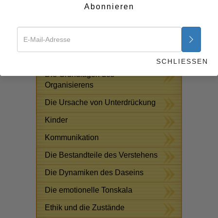
Abonnieren
Antworten auf das
Drogenproblem
Beistände für Krankheiten und
Verletzungen
SCHLIESSEN
Die Grundlagen des
Organisierens
Die Ursache von Unterdrückung
Kinder
Kommunikation
Die Bestandteile des Verstehens
Die Dynamiken des Daseins
Die emotionelle Tonskala
Ethik und die Zustände