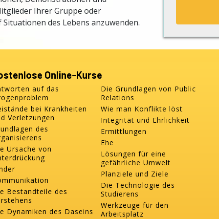
itglieder Ihrer Gruppe oder
uf Situationen des Lebens anzuwenden.
ostenlose Online-Kurse
ntworten auf das
Die Grundlagen von Public
rogenproblem
Relations
istände bei Krankheiten
Wie man Konflikte löst
d Verletzungen
Integrität und Ehrlichkeit
rundlagen des
Ermittlungen
ganisierens
Ehe
ie Ursache von
Lösungen für eine
nterdrückung
gefährliche Umwelt
nder
Planziele und Ziele
ommunikation
Die Technologie des
e Bestandteile des
Studierens
erstehens
Werkzeuge für den
ie Dynamiken des Daseins
Arbeitsplatz