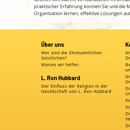
praktischer Erfahrung können Sie und die M
Organisation lernen, effektive Lösungen a
Über uns
K
Wer sind die Ehrenamtlichen
A
Geistlichen?
D
Warum wir helfen
Be
un
G
L. Ron Hubbard
Or
Der Einfluss der Religion in der
D
Gesellschaft von L. Ron Hubbard
U
Ki
K
Di
V
D