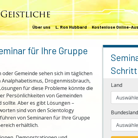
Über uns
L. Ron Hubbard
Kostenlose Online-Au
eminar für Ihre Gruppe
Semina
Schritt 
n oder Gemeinde sehen sich im täglichen
wa Analphabetismus, Drogenmissbrauch,
Land
 Lösungen für diese Probleme könnte die
der Persönlichkeiten von Gemeinden
d sollte. Aber es gibt Lösungen –
tworten sind von den Scientology
Bundesland
hführen von Seminaren für Ihre Gruppe
reich erhältlich.
ationen, Demonstrationen und