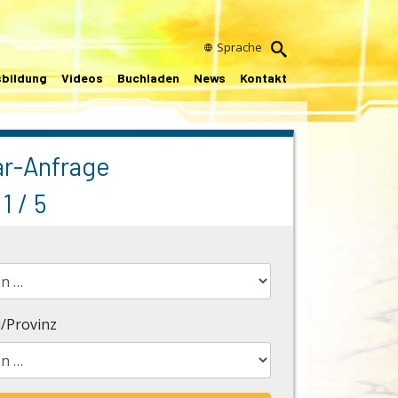
Sprache
sbildung
Videos
Buchladen
News
Kontakt
r-Anfrage
1 / 5
/Provinz