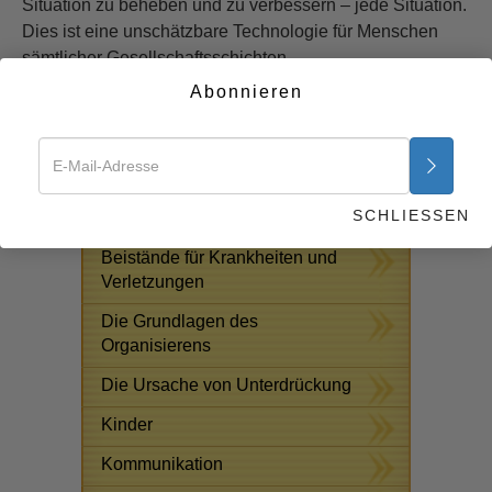
Situation zu beheben und zu verbessern – jede Situation.
Dies ist eine unschätzbare Technologie für Menschen
sämtlicher Gesellschaftsschichten.
Abonnieren
Beginnen Sie jetzt >>
KOSTENLOSE ONLINE-KURSE
Antworten auf das
SCHLIESSEN
Drogenproblem
Beistände für Krankheiten und
Verletzungen
Die Grundlagen des
Organisierens
Die Ursache von Unterdrückung
Kinder
Kommunikation