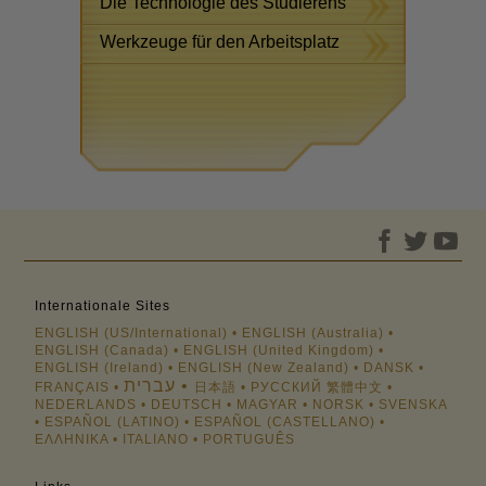
Die Technologie des Studierens
Werkzeuge für den Arbeitsplatz
Internationale Sites
ENGLISH (US/International)
ENGLISH (Australia)
ENGLISH (Canada)
ENGLISH (United Kingdom)
ENGLISH (Ireland)
ENGLISH (New Zealand)
DANSK
עברית
FRANÇAIS
日本語
РУССКИЙ
繁體中文
NEDERLANDS
DEUTSCH
MAGYAR
NORSK
SVENSKA
ESPAÑOL (LATINO)
ESPAÑOL (CASTELLANO)
ΕΛΛΗΝΙΚA
ITALIANO
PORTUGUÊS