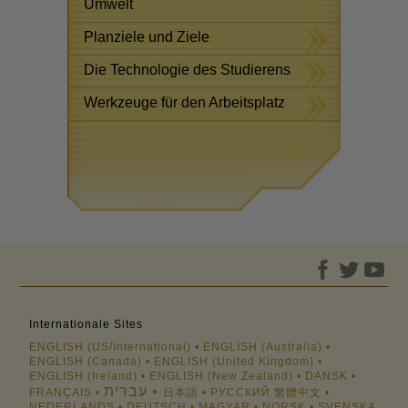
Umwelt
Planziele und Ziele
Die Technologie des Studierens
Werkzeuge für den Arbeitsplatz
Internationale Sites
ENGLISH (US/International)
ENGLISH (Australia)
ENGLISH (Canada)
ENGLISH (United Kingdom)
ENGLISH (Ireland)
ENGLISH (New Zealand)
DANSK
עברית
FRANÇAIS
日本語
РУССКИЙ
繁體中文
NEDERLANDS
DEUTSCH
MAGYAR
NORSK
SVENSKA