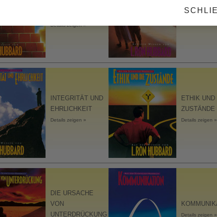
DES
DIE EHE
SCHLI
ORGANISIERENS
Details zeigen »
Details zeigen »
INTEGRITÄT UND
ETHIK UND 
EHRLICHKEIT
ZUSTÄNDE
Details zeigen »
Details zeigen »
DIE URSACHE
VON
KOMMUNIK
UNTERDRÜCKUNG
Details zeigen »