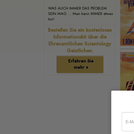
WAS AUCH IMMER DAS PROBLEM
SEIN MAG … Man kann IMMER etwas
tun!
Bestellen Sie ein kostenloses
Informationskit über die
Ehrenamtlichen Scientology
Geistlichen.
Erfahren Sie
mehr »