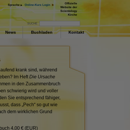
Offizielle
Sprache
Online-Kurs Login
Website der
Scientology
Kirche
SUCHE
News
Buchladen
Kontakt
G
laufend krank sind, während
en und
leben? Im Heft
Die Ursache
ehmen in den Zusammenbruch
en schwierig wird und voller
den Sie entsprechend fähiger,
rückung
sst, dass „Pech“ so gut wie
nach dem wirklichen Grund
nbuch
4,00 € (EUR)