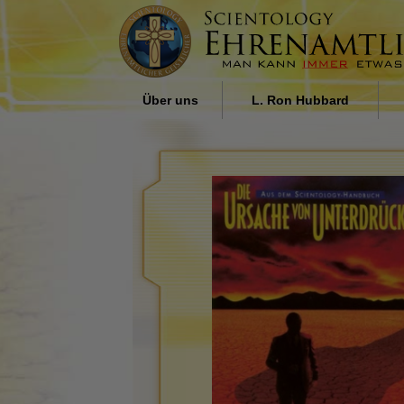
Über uns
L. Ron Hubbard
Wer sind Ehrenamtliche
Einfluss der Religion in der
Geistliche der Scientology?
Gesellschaft von L. Ron
Hubbard
Warum wir helfen