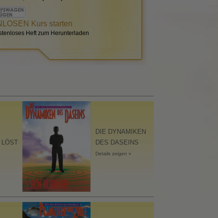
OSEN Kurs starten
stenloses Heft zum Herunterladen
eins
a
lic
DIE DYNAMIKEN
t
 LÖST
DES DASEINS
Details zeigen »
rliche