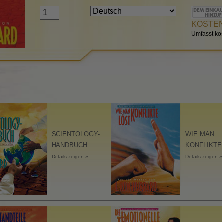
Die Bestandteile des
Verstehens
KOSTENL
Umfasst ko
Die Dynamiken des Das
Die emotionelle Tonskal
Ethik und die Zustände
Die Grundlagen von Pub
Relations
Wie man Konflikte löst
SCIENTOLOGY-
WIE MAN
Integrität und Ehrlichkei
HANDBUCH
KONFLIKTE
Details zeigen »
Details zeigen »
Ermittlungen
Die Ehe
Lösungen für eine gefäh
Umwelt