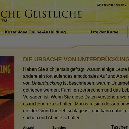
Mit Freunden teilen
Kostenlose Online-Ausbildung
Liste der Kurse
Einführung
Antworten auf das
DIE URSACHE VON UNTERDRÜCKUN
Drogenproblem
Haben Sie sich jemals gefragt, warum einige Leute 
Beistände für Krankheit
Verletzungen
andere ein fortlaufendes emotionales Auf und Ab er
von Unterdrückung
ist beschrieben, warum Untern
Die Grundlagen des
getrieben werden, Familien zerbrechen und das Leb
Organisierens
Versagen ist. Wenn Sie diese Daten verstehen, wer
Die Ursache von Unterd
es im Leben zu schaffen. Man wird sich dessen bewu
nie der Grund für Fehlschläge ist, und kann daher 
Kinder
suchen und Abhilfe schaffen.
Kommunikation
Tasche
Anzahl
Sprache: