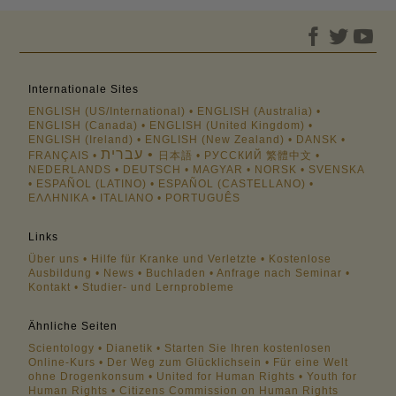
Internationale Sites
ENGLISH (US/International)
ENGLISH (Australia)
ENGLISH (Canada)
ENGLISH (United Kingdom)
ENGLISH (Ireland)
ENGLISH (New Zealand)
DANSK
עברית
FRANÇAIS
日本語
РУССКИЙ
繁體中文
NEDERLANDS
DEUTSCH
MAGYAR
NORSK
SVENSKA
ESPAÑOL (LATINO)
ESPAÑOL (CASTELLANO)
ΕΛΛΗΝΙΚA
ITALIANO
PORTUGUÊS
Links
Über uns
Hilfe für Kranke und Verletzte
Kostenlose
Ausbildung
News
Buchladen
Anfrage nach Seminar
Kontakt
Studier- und Lernprobleme
Ähnliche Seiten
Scientology
Dianetik
Starten Sie Ihren kostenlosen
Online-Kurs
Der Weg zum Glücklichsein
Für eine Welt
ohne Drogenkonsum
United for Human Rights
Youth for
Human Rights
Citizens Commission on Human Rights