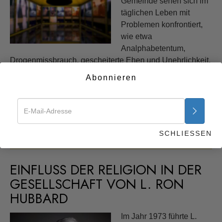
Gemeinde sehen sich im
täglichen Leben mit
Problemen konfrontiert,
wie etwa
Analphabetentum,
Drogenmissbrauch, gescheiterte Ehen und Unehrlichkeit.
Ohne Lösungen für diese Probleme könnte die Arbeit der
Abonnieren
führenden Persönlichkeiten von Gemeinden weniger
effektiv sein, als sie es sollte. Es gibt jedoch Lösungen –
Lösungen, die funktionieren. Sie sind bei einem
Ehrenamtlichen Scientology Geistlichen sofort erhältlich.
SCHLIESSEN
Erfahren Sie mehr »
EINFLUSS DER RELIGION IN DER
GESELLSCHAFT VON L. RON
HUBBARD
Im Jahr 1973 führte L.