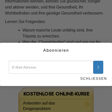
Informationen kennen, können Sie glücklicher, ruhiger
und aktiver werden, und Ihre Gesundheit, Ihr
Wohlbefinden und Ihre geistige Gesundheit verbessern.
Lernen Sie Folgendes:
Warum manche Leute unfähig sind, ihre
Träume zu erreichen.
Wer die „Chaoshändler“ sind und wie sie Ihr
Leben negativ beeinflussen.
Abonnieren
Methoden, um das Gefühl, überwältigt zu sein,
zu überwinden.
Warum etwas, das die Umgebung beruhigt,
Widerstand entgegengebracht wird.
SCHLIESSEN
Beginnen Sie jetzt >>
KOSTENLOSE ONLINE-KURSE
Antworten auf das
Drogenproblem