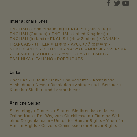
Internationale Sites
ENGLISH (US/International)
ENGLISH (Australia)
ENGLISH (Canada)
ENGLISH (United Kingdom)
ENGLISH (Ireland)
ENGLISH (New Zealand)
DANSK
עברית
FRANÇAIS
日本語
РУССКИЙ
繁體中文
NEDERLANDS
DEUTSCH
MAGYAR
NORSK
SVENSKA
ESPAÑOL (LATINO)
ESPAÑOL (CASTELLANO)
ΕΛΛΗΝΙΚA
ITALIANO
PORTUGUÊS
Links
Über uns
Hilfe für Kranke und Verletzte
Kostenlose
Ausbildung
News
Buchladen
Anfrage nach Seminar
Kontakt
Studier- und Lernprobleme
Ähnliche Seiten
Scientology
Dianetik
Starten Sie Ihren kostenlosen
Online-Kurs
Der Weg zum Glücklichsein
Für eine Welt
ohne Drogenkonsum
United for Human Rights
Youth for
Human Rights
Citizens Commission on Human Rights