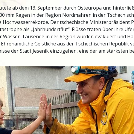
ütete ab dem 13. September durch Osteuropa und hinterließ 
500 mm Regen in der Region Nordmähren in der Tschechisc
e Hochwasserrekorde. Der tschechische Ministerpräsident Pe
tastrophe als „Jahrhundertflut“. Flüsse traten über ihre Ufer
r Wasser. Tausende in der Region wurden evakuiert und Hä
 Ehrenamtliche Geistliche aus der Tschechischen Republik v
isse der Stadt Jeseník einzugehen, eine der am stärksten b