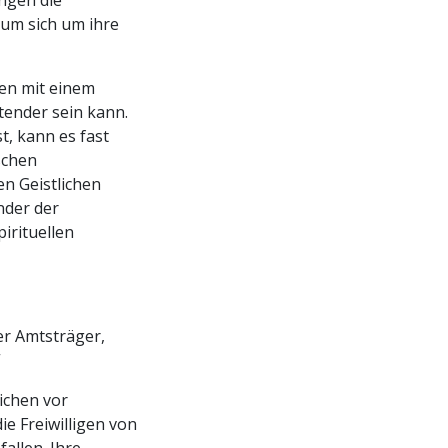
ingen die
 um sich um ihre
fen mit einem
tender sein kann.
t, kann es fast
schen
n Geistlichen
nder der
irituellen
her Amtsträger,
“
ichen vor
e Freiwilligen von