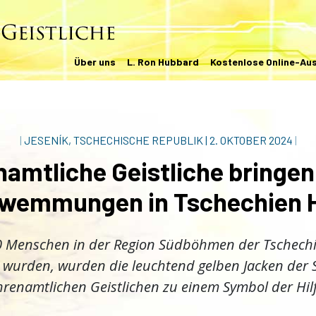
Über uns
L. Ron Hubbard
Kostenlose Online-Au
|
JESENÍK, TSCHECHISCHE REPUBLIK
|
2. OKTOBER 2024
|
amtliche Geistliche bringe
wemmungen in Tschechien 
0 Menschen in der Region Südböhmen der Tschech
 wurden, wurden die leuchtend gelben Jacken der 
hrenamtlichen Geistlichen zu einem Symbol der Hilf