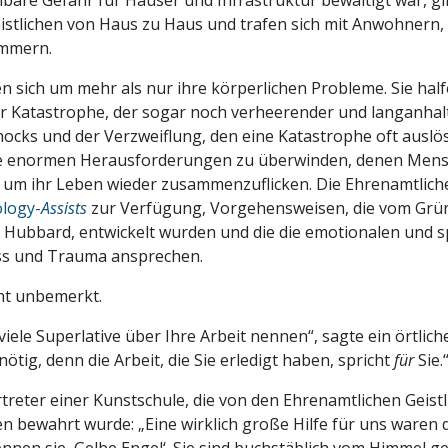
lbare Gefahr für Häuser und Infrastruktur bewältigt war, g
istlichen von Haus zu Haus und trafen sich mit Anwohnern,
ümmern.
 sich um mehr als nur ihre körperlichen Probleme. Sie hal
r Katastrophe, der sogar noch verheerender und langanhal
ocks und der Verzweiflung, den eine Katastrophe oft auslös
die enormen Herausforderungen zu überwinden, denen Men
um ihr Leben wieder zusammenzuflicken. Die Ehrenamtliche
ology-
Assists
zur Verfügung, Vorgehensweisen, die vom Grü
n Hubbard, entwickelt wurden und die die emotionalen und sp
ss und Trauma ansprechen.
cht unbemerkt.
viele Superlative über Ihre Arbeit nennen“, sagte ein örtlic
 nötig, denn die Arbeit, die Sie erledigt haben, spricht
für
Sie.
reter einer Kunstschule, die von den Ehrenamtlichen Geistl
bewahrt wurde: „Eine wirklich große Hilfe für uns waren di