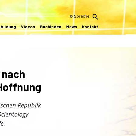
Sprache
sbildung
Videos
Buchladen
News
Kontakt
n nach
Hoffnung
ischen Republik
Scientology
e.