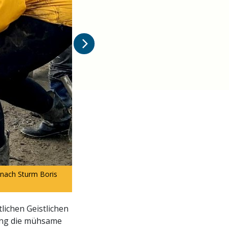
Scientology Ehrenamtliche Geistliche arbeite
k nach Sturm Boris
zusammen, um den Schaden nach dem Sturm ei
lichen Geistlichen
fing die mühsame