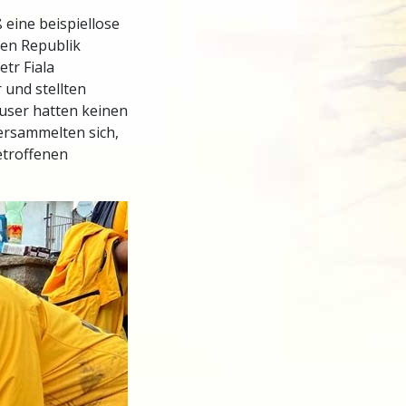
eine beispiellose
hen Republik
tr Fiala
 und stellten
user hatten keinen
ersammelten sich,
etroffenen