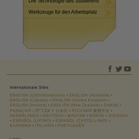
Die Technologie des Studierens
Werkzeuge für den Arbeitsplatz
Internationale Sites
ENGLISH (US/International)
ENGLISH (Australia)
ENGLISH (Canada)
ENGLISH (United Kingdom)
ENGLISH (Ireland)
ENGLISH (New Zealand)
DANSK
עברית
FRANÇAIS
日本語
РУССКИЙ
繁體中文
NEDERLANDS
DEUTSCH
MAGYAR
NORSK
SVENSKA
ESPAÑOL (LATINO)
ESPAÑOL (CASTELLANO)
ΕΛΛΗΝΙΚA
ITALIANO
PORTUGUÊS