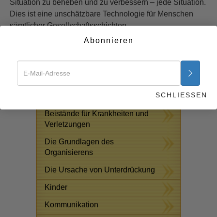
Situation zu beheben und zu verbessern – jede Situation.
Dies ist eine unschätzbare Technologie für Menschen
sämtlicher Gesellschaftsschichten.
Abonnieren
Beginnen Sie jetzt >>
KOSTENLOSE ONLINE-KURSE
Antworten auf das
SCHLIESSEN
Drogenproblem
Beistände für Krankheiten und
Verletzungen
Die Grundlagen des
Organisierens
Die Ursache von Unterdrückung
Kinder
Kommunikation