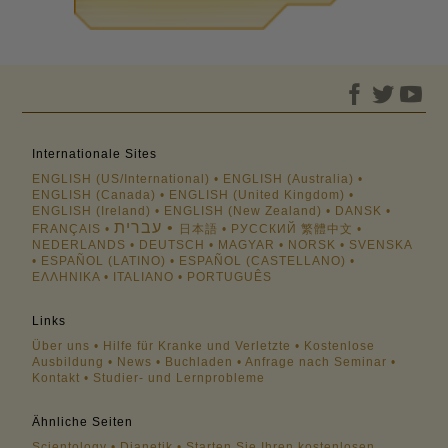
Internationale Sites
ENGLISH (US/International)
ENGLISH (Australia)
ENGLISH (Canada)
ENGLISH (United Kingdom)
ENGLISH (Ireland)
ENGLISH (New Zealand)
DANSK
עברית
FRANÇAIS
日本語
РУССКИЙ
繁體中文
NEDERLANDS
DEUTSCH
MAGYAR
NORSK
SVENSKA
ESPAÑOL (LATINO)
ESPAÑOL (CASTELLANO)
ΕΛΛΗΝΙΚA
ITALIANO
PORTUGUÊS
Links
Über uns
Hilfe für Kranke und Verletzte
Kostenlose
Ausbildung
News
Buchladen
Anfrage nach Seminar
Kontakt
Studier- und Lernprobleme
Ähnliche Seiten
Scientology
Dianetik
Starten Sie Ihren kostenlosen