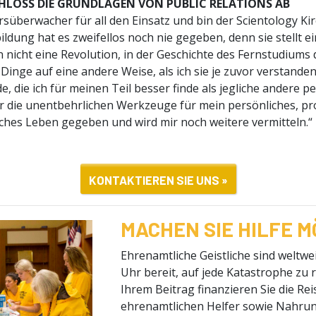
HLOSS DIE GRUNDLAGEN VON PUBLIC RELATIONS AB
süberwacher für all den Einsatz und bin der Scientology Ki
ildung hat es zweifellos noch nie gegeben, denn sie stellt 
icht eine Revolution, in der Geschichte des Fernstudiums d
 Dinge auf eine andere Weise, als ich sie je zuvor verstande
, die ich für meinen Teil besser finde als jegliche andere p
r die unentbehrlichen Werkzeuge für mein persönliches, pr
iches Leben gegeben und wird mir noch weitere vermitteln.“
KONTAKTIEREN SIE UNS »
MACHEN SIE HILFE M
Ehrenamtliche Geistliche sind weltwe
Uhr bereit, auf jede Katastrophe zu 
Ihrem Beitrag finanzieren Sie die Re
ehrenamtlichen Helfer sowie Nahrun