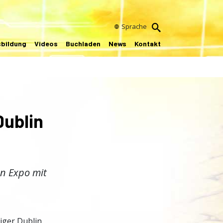
Sprache
sbildung
Videos
Buchladen
News
Kontakt
Dublin
n Expo mit
giger Dublin