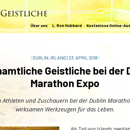
Über uns
L. Ron Hubbard
Kostenlose Online-Au
|
DUBLIN, IRLAND
|
23. APRIL 2018
|
amtliche Geistliche bei der 
Marathon Expo
n Athleten und Zuschauern bei der Dublin Maratho
wirksamen Werkzeugen für das Leben.
Als Teil von Irlands zweitä