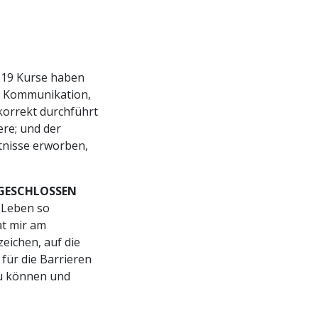
 19 Kurse haben
er Kommunikation,
korrekt durchführt
ere; und der
tnisse erworben,
BGESCHLOSSEN
m Leben so
at mir am
zeichen, auf die
für die Barrieren
 zu können und