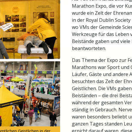
Marathon Expo, die vor Ku
wurde ein Zelt der Ehrenam
in der Royal Dublin Society 
wo VMs der Gemeinde Scie
Werkzeuge für das Leben v
Beistände gaben und viele
beantworteten.
Das Thema der Expo zur Fe
Marathons war Sport und G
Läufer, Gäste und andere A
besuchten das Zelt der Eh
Geistlichen. Die VMs gabe
Beiständen – die drei Beis
während der gesamten Ver
ständig in Gebrauch. Nerv
waren besonders beliebt 
ganzen Tages standen Leut
erpicht darauf waren, dies
mtlichen Geistlichen in der