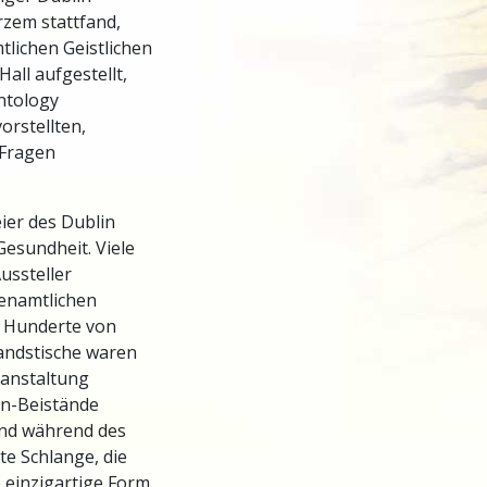
rzem stattfand,
tlichen Geistlichen
Hall aufgestellt,
ntology
orstellten,
 Fragen
ier des Dublin
esundheit. Viele
ussteller
renamtlichen
n Hunderte von
tandstische waren
anstaltung
en-Beistände
und während des
e Schlange, die
e einzigartige Form