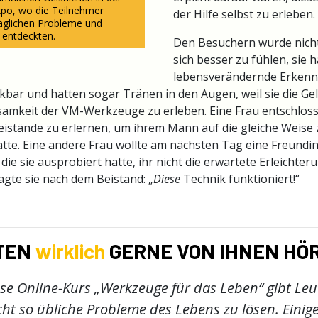
po, wo die Teilnehmer
der Hilfe selbst zu erleben.
täglichen Probleme und
 entdeckten.
Den Besuchern wurde nicht
sich besser zu fühlen, sie 
lebensverändernde Erkennt
kbar und hatten sogar Tränen in den Augen, weil sie die Ge
samkeit der VM-Werkzeuge zu erleben. Eine Frau entschloss 
istände zu erlernen, um ihrem Mann auf die gleiche Weise z
tte. Eine andere Frau wollte am nächsten Tag eine Freundin
ie sie ausprobiert hatte, ihr nicht die erwartete Erleichte
gte sie nach dem Beistand: „
Diese
Technik funktioniert!“
TEN
wirklich
GERNE VON IHNEN HÖ
se Online-Kurs „Werkzeuge für das Leben“ gibt Leu
cht so übliche Probleme des Lebens zu lösen. Einig