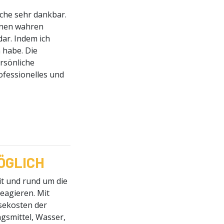
rche sehr dankbar.
einen wahren
ar. Indem ich
n habe. Die
ersönliche
ofessionelles und
ÖGLICH
it und rund um die
reagieren. Mit
isekosten der
gsmittel, Wasser,