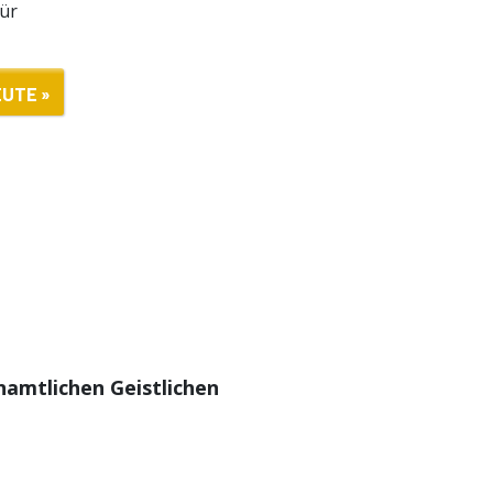
für
EUTE »
enamtlichen Geistlichen