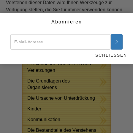
Verstehen dieser Daten wird Ihnen Werkzeuge zur
Verfügung stellen, die Sie für immer verwenden können.
Beginnen Sie jetzt >>
Abonnieren
KOSTENLOSE ONLINE-KURSE
Antworten auf das
Drogenproblem
SCHLIESSEN
Beistände für Krankheiten und
Verletzungen
Die Grundlagen des
Organisierens
Die Ursache von Unterdrückung
Kinder
Kommunikation
Die Bestandteile des Verstehens