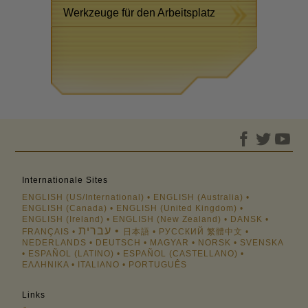
Werkzeuge für den Arbeitsplatz
Internationale Sites
ENGLISH (US/International)
ENGLISH (Australia)
ENGLISH (Canada)
ENGLISH (United Kingdom)
ENGLISH (Ireland)
ENGLISH (New Zealand)
DANSK
עברית
FRANÇAIS
日本語
РУССКИЙ
繁體中文
NEDERLANDS
DEUTSCH
MAGYAR
NORSK
SVENSKA
ESPAÑOL (LATINO)
ESPAÑOL (CASTELLANO)
ΕΛΛΗΝΙΚA
ITALIANO
PORTUGUÊS
Links