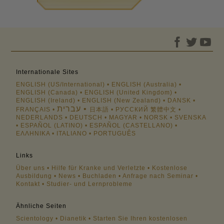
Internationale Sites
ENGLISH (US/International)
ENGLISH (Australia)
ENGLISH (Canada)
ENGLISH (United Kingdom)
ENGLISH (Ireland)
ENGLISH (New Zealand)
DANSK
עברית
FRANÇAIS
日本語
РУССКИЙ
繁體中文
NEDERLANDS
DEUTSCH
MAGYAR
NORSK
SVENSKA
ESPAÑOL (LATINO)
ESPAÑOL (CASTELLANO)
ΕΛΛΗΝΙΚA
ITALIANO
PORTUGUÊS
Links
Über uns
Hilfe für Kranke und Verletzte
Kostenlose
Ausbildung
News
Buchladen
Anfrage nach Seminar
Kontakt
Studier- und Lernprobleme
Ähnliche Seiten
Scientology
Dianetik
Starten Sie Ihren kostenlosen