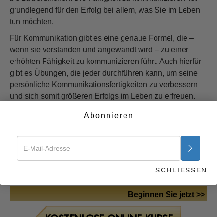
grundlegend für den Erfolg bei allem, was Sie im Leben
tun möchten.
Für Kommunikation gibt es eine genaue Formel, die –
wenn sie verstanden und angewandt wird – zu einer
erhöhten Fähigkeit zu kommunizieren führt. Auch hierfür
gibt es Übungen, die jeder durchführen kann, um seine
persönliche Kommunikationsfertigkeiten zu verbessern
und sich somit größeren Erfolgs im Leben zu erfreuen.
Finden Sie heraus:
Abonnieren
Die genaue Definition von Kommunikation
Den exakten Aufbau eines jeden
Zusammenbruchs der Kommunikation
Übungen, die Sie dazu befähigen, mit
SCHLIESSEN
jedermann bequem zu kommunizieren
Beginnen Sie jetzt >>