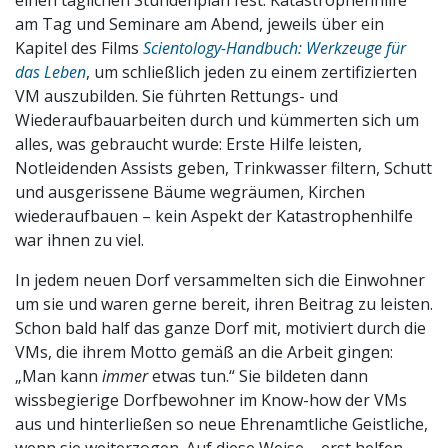
am Tag und Seminare am Abend, jeweils über ein
Kapitel des Films
Scientology-Handbuch: Werkzeuge für
das Leben
, um schließlich jeden zu einem zertifizierten
VM auszubilden. Sie führten Rettungs- und
Wiederaufbauarbeiten durch und kümmerten sich um
alles, was gebraucht wurde: Erste Hilfe leisten,
Notleidenden Assists geben, Trinkwasser filtern, Schutt
und ausgerissene Bäume wegräumen, Kirchen
wiederaufbauen – kein Aspekt der Katastrophenhilfe
war ihnen zu viel.
In jedem neuen Dorf versammelten sich die Einwohner
um sie und waren gerne bereit, ihren Beitrag zu leisten.
Schon bald half das ganze Dorf mit, motiviert durch die
VMs, die ihrem Motto gemäß an die Arbeit gingen:
„Man kann
immer
etwas tun.“ Sie bildeten dann
wissbegierige Dorfbewohner im Know-how der VMs
aus und hinterließen so neue Ehrenamtliche Geistliche,
wenn sie weiterzogen. Auf diese Weise – erst helfen