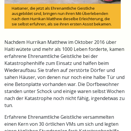
Haitianer, die jetzt als Ehrenamtliche Geistliche
ausgebildet sind, bringen nun ihren Mit-Überlebenden
nach dem Hurrikan Matthew dieselbe Erleichterung, die
sie selbst erfuhren, als sie ihren ersten Assist bekamen.
Nachdem Hurrikan Matthew im Oktober 2016 über
Haiti wütete und mehr als 1000 Leben forderte, kamen
erfahrene Ehrenamtliche Geistliche bei der
Katastrophenhilfe zum Einsatz und halfen beim
Wiederaufbau. Sie trafen auf zerstörte Dörfer und
sahen Häuser, von denen nur noch eine halbe Tür und
eine Betonplatte vorhanden war. Die Dorfbewohner
standen unter Schock und einige waren selbst Wochen
nach der Katastrophe noch nicht fähig, irgendetwas zu
tun.
Erfahrene Ehrenamtliche Geistliche versammelten
einen Kern von 30 örtlichen VMs um sich und legten
einen täglichen Stundenplan fest: Katastrophenhilfe