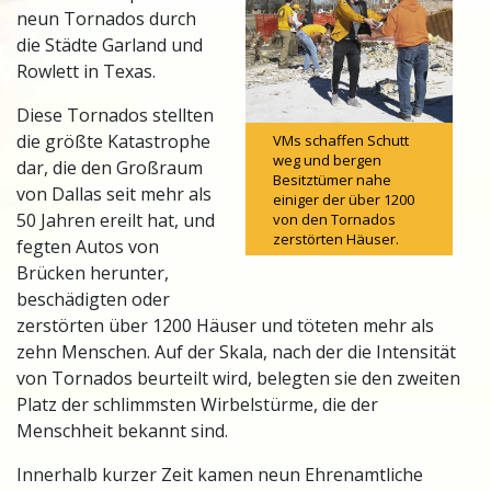
neun Tornados durch
die Städte Garland und
Rowlett in Texas.
Diese Tornados stellten
die größte Katastrophe
VMs schaffen Schutt
weg und bergen
dar, die den Großraum
Besitztümer nahe
von Dallas seit mehr als
einiger der über 1200
50 Jahren ereilt hat, und
von den Tornados
zerstörten Häuser.
fegten Autos von
Brücken herunter,
beschädigten oder
zerstörten über 1200 Häuser und töteten mehr als
zehn Menschen. Auf der Skala, nach der die Intensität
von Tornados beurteilt wird, belegten sie den zweiten
Platz der schlimmsten Wirbelstürme, die der
Menschheit bekannt sind.
Innerhalb kurzer Zeit kamen neun Ehrenamtliche